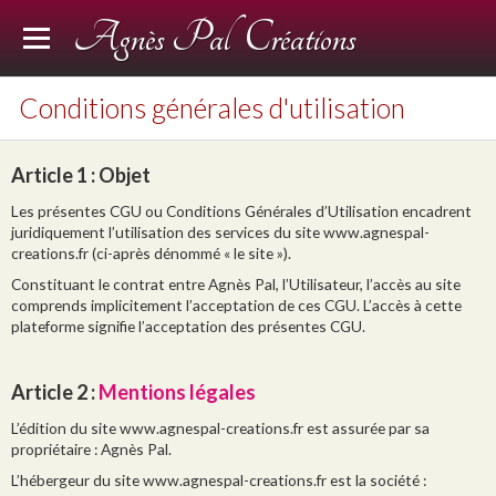
Agnès Pal Créations
Présentation
Conditions générales d'utilisation
Compositions
Article 1
: Objet
Peintures
Les présentes CGU ou Conditions Générales d’Utilisation encadrent
juridiquement l’utilisation des services du site www.agnespal-
Encres sur papier
creations.fr (ci-après dénommé « le site »).
Photographies
Constituant le contrat entre Agnès Pal, l’Utilisateur, l’accès au site
comprends implicitement l’acceptation de ces CGU. L’accès à cette
Photographies d'expositions
plateforme signifie l’acceptation des présentes CGU.
CV
Article 2
:
Mentions légales
Contact
L’édition du site www.agnespal-creations.fr est assurée par sa
propriétaire : Agnès Pal.
L’hébergeur du site www.agnespal-creations.fr est la société :